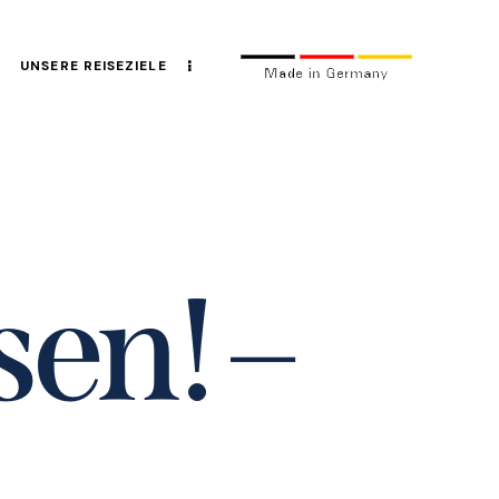
UNSERE REISEZIELE
s
e
n
!
–