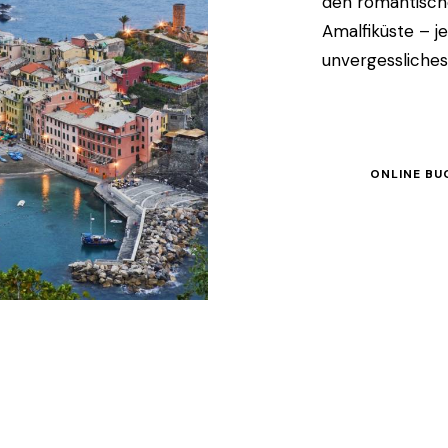
den romantische
Amalfiküste – je
unvergessliches
ONLINE BU