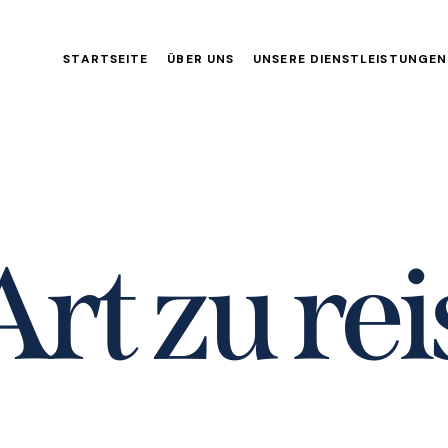
STARTSEITE
ÜBER UNS
UNSERE DIENSTLEISTUNGEN
A
r
t
z
u
r
e
i