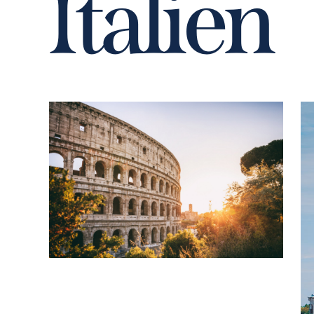
I
t
a
l
i
e
n