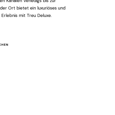
n Kanälen Venedigs bis zur
der Ort bietet ein luxuriöses und
 Erlebnis mit Treu Deluxe.
CHEN