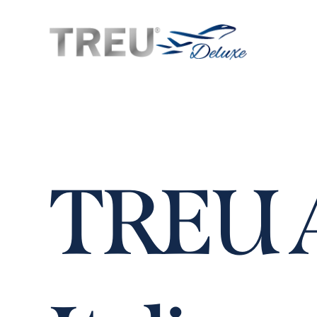
T
R
E
U